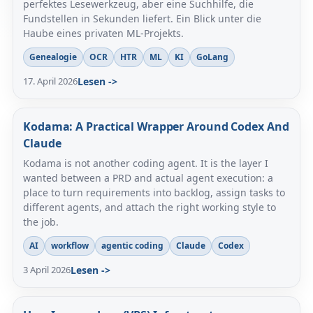
perfektes Lesewerkzeug, aber eine Suchhilfe, die
Fundstellen in Sekunden liefert. Ein Blick unter die
Haube eines privaten ML-Projekts.
Genealogie
OCR
HTR
ML
KI
GoLang
17. April 2026
Lesen ->
Kodama: A Practical Wrapper Around Codex And
Claude
Kodama is not another coding agent. It is the layer I
wanted between a PRD and actual agent execution: a
place to turn requirements into backlog, assign tasks to
different agents, and attach the right working style to
the job.
AI
workflow
agentic coding
Claude
Codex
3 April 2026
Lesen ->